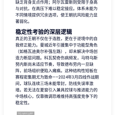
缺乏背身支点作用；阿尔瓦雷斯则受限于身高
与对抗，在高压下难以稳定接应。体系未能为
不同情境提供冗余选项，使王朝抗风险能力显
著弱化。
稳定性考验的深层逻辑
真正的王朝不仅在于连胜，更在于逆境中的自
我修正能力。曼城近年引援集中于功能型角色
（如格瓦迪奥尔补强左路），却未解决中场创
造力断层问题。科瓦契奇伤病频发，马特乌斯·
努内斯尚未适应节奏，导致德布劳内一旦缺
阵，前场组织便陷入瘫痪。这种结构性短板在
赛程密集期尤为致命——2024年3月四线作战期
间，球队连续三场未能零封，防线失误率激
增。若无法在夏窗引入兼具控球与推进能力的
中场核心，仅靠微调恐难维持高强度竞争下的
稳定性。