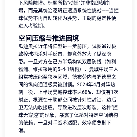
下风险陡增。标题所指“动摇”并非指即刻崩
塌，而是其统治逻辑正遭遇系统性挑战——当控
球优势不再自动转化为胜势，王朝的稳定性便
进入考验期。
空间压缩与推进困境
瓜迪奥拉近年将阵型进一步前压，试图通过极
致控球扼杀对手反击，却意外放大了纵深隐
患。一旦对方在己方半场构筑双层防线（如利
物浦、维拉采用的5-4-1结构），曼城中场三人
组常被压缩至狭窄区域，德布劳内与罗德里之
间的纵向通道极易被封锁。2024年4月对阵热
刺一役，上半场曼城控球率达68%，却仅有1次
射正，根源在于肋部空间被针对性封锁，边后
卫无法内收接应，导致进攻层次断裂。这种“控
球无穿透”的现象，暴露了体系对特定空间结构
的依赖，一旦对手战术适配，效率便急剧下
滑。