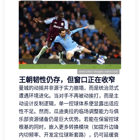
王朝韧性仍存，但窗口正在收窄
曼城的动摇并非源于实力崩塌，而是统治范式
遭遇环境进化。当对手不再被动挨打，而是主
动设计反制逻辑，单一控球体系便显露出适应
性不足。然而，瓜迪奥拉的临场调整能力与俱
乐部资源储备仍是巨大优势。若能在保留控球
根基的同时，嵌入更多转换模块（如提升边锋
内切频率、开发定位球新套路），仍可延缓衰