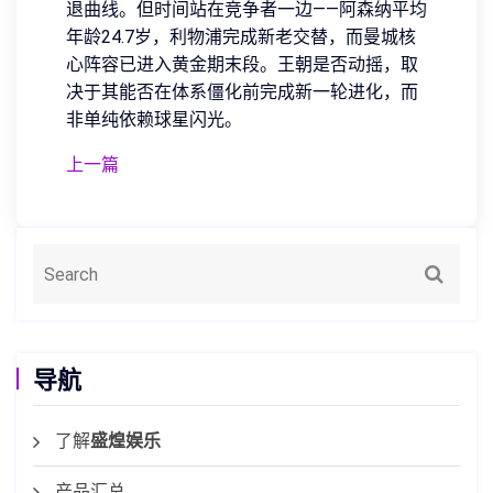
退曲线。但时间站在竞争者一边——阿森纳平均
年龄24.7岁，利物浦完成新老交替，而曼城核
心阵容已进入黄金期末段。王朝是否动摇，取
决于其能否在体系僵化前完成新一轮进化，而
非单纯依赖球星闪光。
上一篇
导航
了解
盛煌娱乐
产品汇总