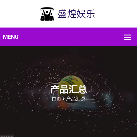
产品汇总
首页
产品汇总