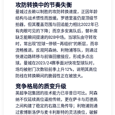
攻防转换中的节奏失衡
曼城过去赖以制胜的攻防转换速度，正因年龄
结构与战术惯性而放缓。罗德里虽仍是顶级节
拍器，但其覆盖范围与回追能力相比2022年已
有肉眼可见的下降；而京多安离队后，替补席
缺乏能瞬间提速的B2B中场。当球队由守转攻
时，常出现“控球—停顿—再组织”的断层，而非
流畅推进。反观阿森纳、利物浦等队，则通过
快速边路转移与前锋回撤接应，形成多点出
球。曼城在2023/24赛季面对快攻型球队时，
场均被射门次数较前季上升12%，说明其高位
防线在转换瞬间的脆弱性正在被放大。
竞争格局的质变升级
英超争冠集团的技术能力已非昔日可比。阿森
纳不仅延续高位逼抢传统，更在萨卡与厄德高
之间构建了稳定的右路三角传导；利物浦则通
过索博斯洛伊与麦卡利斯特的灵活换位，破解