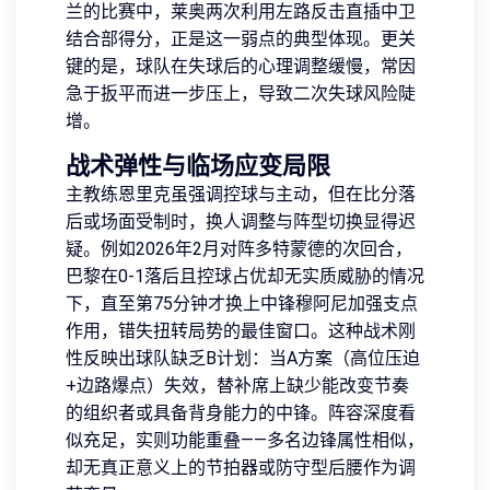
兰的比赛中，莱奥两次利用左路反击直插中卫
结合部得分，正是这一弱点的典型体现。更关
键的是，球队在失球后的心理调整缓慢，常因
急于扳平而进一步压上，导致二次失球风险陡
增。
战术弹性与临场应变局限
主教练恩里克虽强调控球与主动，但在比分落
后或场面受制时，换人调整与阵型切换显得迟
疑。例如2026年2月对阵多特蒙德的次回合，
巴黎在0-1落后且控球占优却无实质威胁的情况
下，直至第75分钟才换上中锋穆阿尼加强支点
作用，错失扭转局势的最佳窗口。这种战术刚
性反映出球队缺乏B计划：当A方案（高位压迫
+边路爆点）失效，替补席上缺少能改变节奏
的组织者或具备背身能力的中锋。阵容深度看
似充足，实则功能重叠——多名边锋属性相似，
却无真正意义上的节拍器或防守型后腰作为调