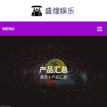
产品汇总
首页
产品汇总