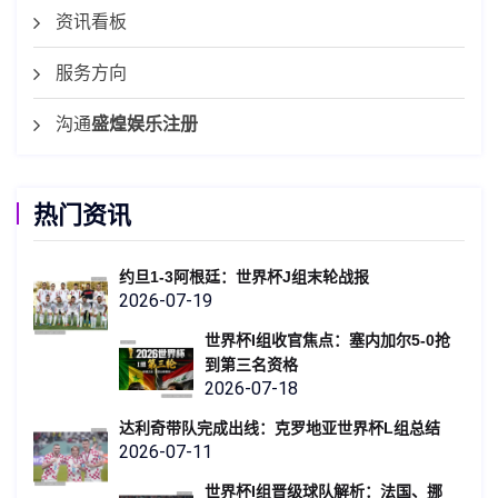
资讯看板
服务方向
沟通
盛煌娱乐注册
热门资讯
约旦1-3阿根廷：世界杯J组末轮战报
2026-07-19
世界杯I组收官焦点：塞内加尔5-0抢
到第三名资格
2026-07-18
达利奇带队完成出线：克罗地亚世界杯L组总结
2026-07-11
世界杯I组晋级球队解析：法国、挪