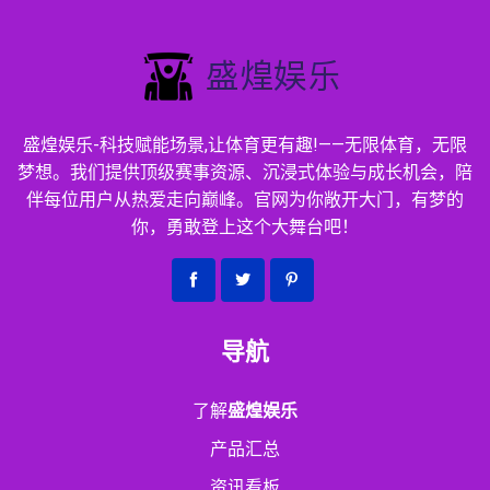
盛煌娱乐-科技赋能场景,让体育更有趣!——无限体育，无限
梦想。我们提供顶级赛事资源、沉浸式体验与成长机会，陪
伴每位用户从热爱走向巅峰。官网为你敞开大门，有梦的
你，勇敢登上这个大舞台吧！
导航
了解
盛煌娱乐
产品汇总
资讯看板