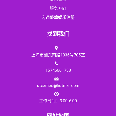
服务方向
沟通
盛煌娱乐注册
找到我们
上海市浦东南路1036号705室
15746661758
steamed@hotmail.com
工作时间：9:00-6:00