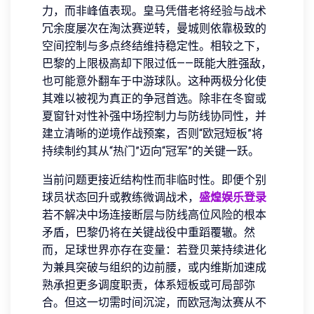
力，而非峰值表现。皇马凭借老将经验与战术
冗余度屡次在淘汰赛逆转，曼城则依靠极致的
空间控制与多点终结维持稳定性。相较之下，
巴黎的上限极高却下限过低——既能大胜强敌，
也可能意外翻车于中游球队。这种两极分化使
其难以被视为真正的争冠首选。除非在冬窗或
夏窗针对性补强中场控制力与防线协同性，并
建立清晰的逆境作战预案，否则“欧冠短板”将
持续制约其从“热门”迈向“冠军”的关键一跃。
当前问题更接近结构性而非临时性。即便个别
球员状态回升或教练微调战术，
盛煌娱乐登录
若不解决中场连接断层与防线高位风险的根本
矛盾，巴黎仍将在关键战役中重蹈覆辙。然
而，足球世界亦存在变量：若登贝莱持续进化
为兼具突破与组织的边前腰，或内维斯加速成
熟承担更多调度职责，体系短板或可局部弥
合。但这一切需时间沉淀，而欧冠淘汰赛从不