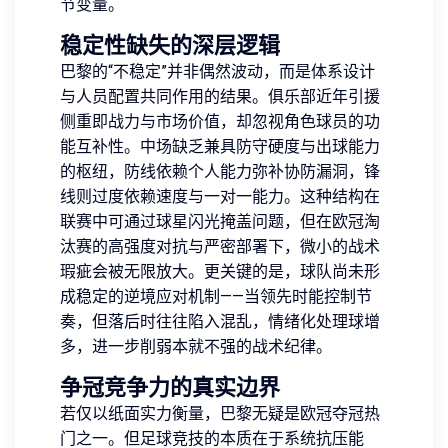
节变量。
稳定性缺失的深层逻辑
巴黎的“不稳定”并非偶然波动，而是体系设计
与人员配置共同作用的结果。俱乐部近年引援
侧重即战力与市场价值，却忽视角色球员的功
能互补性。中场缺乏兼具防守硬度与出球能力
的枢纽，防线依赖个人能力弥补协防漏洞，锋
线则过度依赖速度与一对一能力。这种结构在
联赛中可通过球星闪光掩盖问题，但在欧冠淘
汰赛的高强度对抗与严密部署下，微小的战术
瑕疵会被无限放大。更关键的是，球队尚未形
成稳定的逆境应对机制——当领先时能控制节
奏，但落后时往往陷入混乱，情绪化处理球增
多，进一步削弱本就不强的战术纪律。
争冠竞争力的真实边界
若仅以纸面实力衡量，巴黎无疑是欧冠夺冠热
门之一。但足球竞技的本质在于系统抗压能