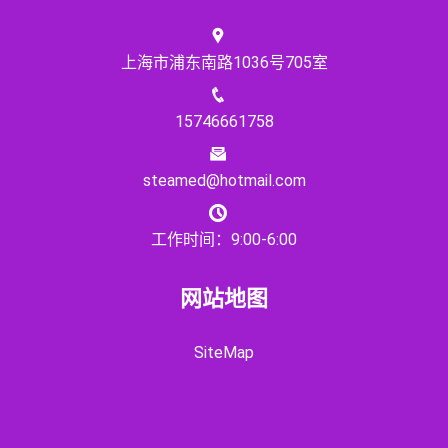
上海市浦东南路1036号705室
15746661758
steamed@hotmail.com
工作时间：9:00-6:00
网站地图
SiteMap