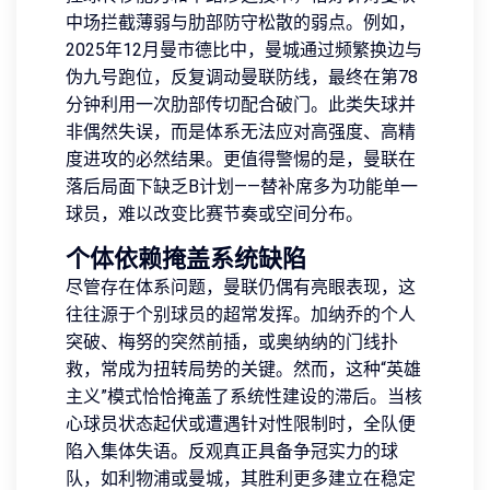
中场拦截薄弱与肋部防守松散的弱点。例如，
2025年12月曼市德比中，曼城通过频繁换边与
伪九号跑位，反复调动曼联防线，最终在第78
分钟利用一次肋部传切配合破门。此类失球并
非偶然失误，而是体系无法应对高强度、高精
度进攻的必然结果。更值得警惕的是，曼联在
落后局面下缺乏B计划——替补席多为功能单一
球员，难以改变比赛节奏或空间分布。
个体依赖掩盖系统缺陷
尽管存在体系问题，曼联仍偶有亮眼表现，这
往往源于个别球员的超常发挥。加纳乔的个人
突破、梅努的突然前插，或奥纳纳的门线扑
救，常成为扭转局势的关键。然而，这种“英雄
主义”模式恰恰掩盖了系统性建设的滞后。当核
心球员状态起伏或遭遇针对性限制时，全队便
陷入集体失语。反观真正具备争冠实力的球
队，如利物浦或曼城，其胜利更多建立在稳定