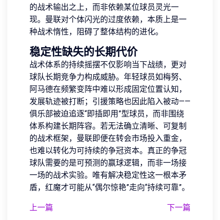
的战术输出之上，而非依赖某位球员灵光一
现。曼联对个体闪光的过度依赖，本质上是一
种战术惰性，阻碍了整体结构的进化。
稳定性缺失的长期代价
战术体系的持续摇摆不仅影响当下战绩，更对
球队长期竞争力构成威胁。年轻球员如梅努、
阿马德在频繁变阵中难以形成固定位置认知，
发展轨迹被打断；引援策略也因此陷入被动——
俱乐部被迫追逐“即插即用”型球员，而非围绕
体系构建长期阵容。若无法确立清晰、可复制
的战术框架，曼联即便在转会市场投入重金，
也难以转化为可持续的争冠资本。真正的争冠
球队需要的是可预测的赢球逻辑，而非一场接
一场的战术实验。唯有解决稳定性这一根本矛
盾，红魔才可能从“偶尔惊艳”走向“持续可靠”。
上一篇
下一篇