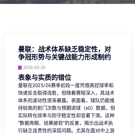
曼联：战术体系缺乏稳定性，对
争冠形势与关键战能力形成制约
2026-03-26
表象与实质的错位
曼联在2025/26赛季初段一度凭借高控球率和
快速反击取得连胜，但随着赛程深入，其战术
体系的波动性逐渐暴露。表面看，球队仍能维
持较高的射门次数与预期进球（xG）数据，但
实际转化效率与防守稳定性却显著下滑。这种
“数据亮眼、结果疲软”的反差，揭示出战术执
行缺乏连贯性的深层问题。尤其在面对中上游