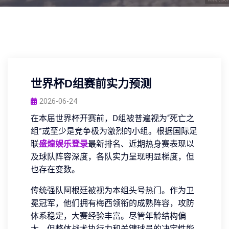
世界杯D组赛前实力预测
2026-06-24
在本届世界杯开赛前，D组被普遍视为“死亡之
组”或至少是竞争极为激烈的小组。根据国际足
联
盛煌娱乐登录
最新排名、近期热身赛表现以
及球队阵容深度，各队实力呈现明显梯度，但
也存在变数。
传统强队阿根廷被视为本组头号热门。作为卫
冕冠军，他们拥有梅西领衔的成熟阵容，攻防
体系稳定，大赛经验丰富。尽管年龄结构偏
大，但整体战术执行力和关键球员的决定性能