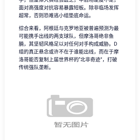
面对高强度对抗容易暴露短板。除非临场发挥
超常，否则恐难逃小组垫底命运。
综合来看，阿根廷与克罗地亚被普遍预测为最
可能携手出线的两支球队，但摩洛哥绝非鱼
腩，其坚韧风格足以对任何对手构成威胁。D
组的真正悬念或许不在于谁能出线，而在于摩
洛哥能否复制上届世界杯的“北非奇迹”，打破
传统强队垄断。