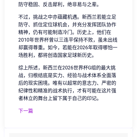
防守稳固、反击犀利，绝非易与之辈。
不过，挑战之中亦蕴藏机遇。新西兰若能立足
防守、抓住定位球机会，并充分发挥团队协作
精神，仍有可能制造冷门。历史上，他们在
2010年世界杯曾以三连平保持不败，虽未出线
却赢得尊重。如今，若能在2026年取得哪怕一
场胜利，都将创造国家足球新历史。
综上所述，新西兰在2026世界杯G组的最大挑
战，归根结底是实力、经验与战术体系全面落
后的现实困境。唯有以超常的意志力、严密的
纪律性和精准的战术执行，才有可能在这片强
者林立的舞台上留下属于自己的印记。
下一篇