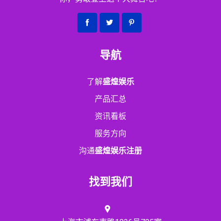
导航
了解
盛煌娱乐
产品汇总
资讯看板
服务方向
沟通
盛煌娱乐注册
找到我们