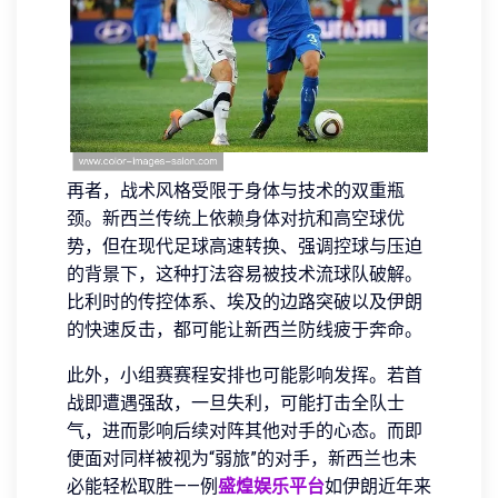
再者，战术风格受限于身体与技术的双重瓶
颈。新西兰传统上依赖身体对抗和高空球优
势，但在现代足球高速转换、强调控球与压迫
的背景下，这种打法容易被技术流球队破解。
比利时的传控体系、埃及的边路突破以及伊朗
的快速反击，都可能让新西兰防线疲于奔命。
此外，小组赛赛程安排也可能影响发挥。若首
战即遭遇强敌，一旦失利，可能打击全队士
气，进而影响后续对阵其他对手的心态。而即
便面对同样被视为“弱旅”的对手，新西兰也未
必能轻松取胜——例
盛煌娱乐平台
如伊朗近年来