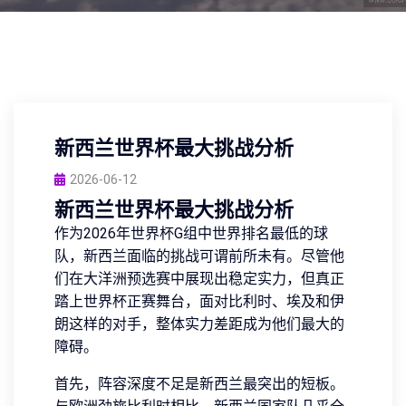
新西兰世界杯最大挑战分析
2026-06-12
新西兰世界杯最大挑战分析
作为2026年世界杯G组中世界排名最低的球
队，新西兰面临的挑战可谓前所未有。尽管他
们在大洋洲预选赛中展现出稳定实力，但真正
踏上世界杯正赛舞台，面对比利时、埃及和伊
朗这样的对手，整体实力差距成为他们最大的
障碍。
首先，阵容深度不足是新西兰最突出的短板。