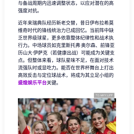
与备战周期内迅速调整状态，以应对潜在的高
强度对抗。
近年来瑞典队经历新老交替，昔日伊布拉希莫
维奇时代的锋线统治力已成回忆。当前阵中缺
乏世界级球星，更多依靠整体纪律性和战术执
行力。中场球员如克里斯托弗·奥尔森、前锋亚
历山大·伊萨克（若健康出战）可能成为关键支
点。但整体来看，球队星味不足，在面对技术
流强队时或显吃力。能否在世界杯舞台上打出
高效反击与定位球战术，将成为其立足小组的
盛煌娱乐平台
关键。