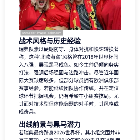
战术风格与历史经验
瑞典队素以硬朗防守、身体对抗和快速转换著
称，这种“北欧海盗”风格曾在2018年世界杯闯
入八强，展现黑马成色。如今主帅仍倾向务实
打法，强调后场稳固与边路冲击。尽管近年国
际大赛缺席较多，但部分球员拥有欧洲俱乐部
赛事经验，若能延续团队协作传统，并在定位
球环节把握机会，仍有希望在小组赛搅局。尤
其面对技术型但体能偏弱的对手时，其风格或
成奇兵。
出线前景与黑马潜力
若瑞典最终跻身2026世界杯，其小组突围并非