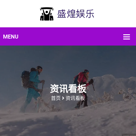
资讯看板
首页
资讯看板