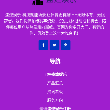
盛煌娱乐-科技赋能场景,让体育更有趣!——无限体育，无限
梦想。我们提供顶级赛事资源、沉浸式体验与成长机会，陪
伴每位用户从热爱走向巅峰。官网为你敞开大门，有梦的
你，勇敢登上这个大舞台吧！
导航
了解
盛煌娱乐
产品汇总
资讯看板
服务方向
沟通
盛煌娱乐注册