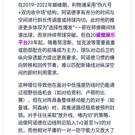
在2019–2022年巅峰期，利物浦采用“伪九号
+双内收中场”结构，阿诺德享有充分的时间与
空间进行斜长传调度或持球内切。此时他的推
进更多体现为“选择性爆发”——即在转换瞬间快
速出球，而非持续带球突破。但自20
盛煌娱乐
平台
23年起，随着努涅斯、加克波等需要直塞
或肋部配合的前锋成为主力，球队对边后卫的
纵向穿透能力提出更高要求。阿诺德习惯的横
向转移和回传节奏，难以匹配新锋线对纵深空
间的即时利用需求。
这种错位导致他在面对中低强度防线时仍能通
过视野创造机会（如对伯恩利、卢顿的比
赛），但在对阵具备整体移动能力的对手（如
曼城、阿森纳）时，其推进路径极易被预判封
锁。对手往往采取“放外线、堵内切”的策略，
迫使阿诺德在边线附近陷入1v2甚至1v3的对
抗，而他相对平庸的一对一防守能力又放大了