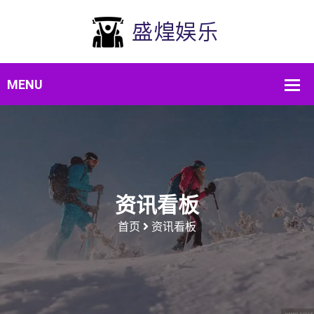
资讯看板
首页
资讯看板