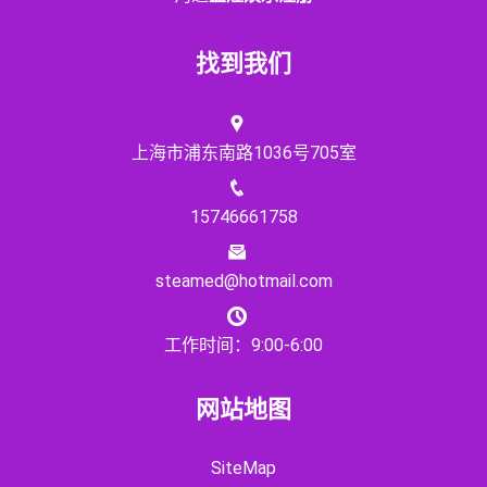
找到我们
上海市浦东南路1036号705室
15746661758
steamed@hotmail.com
工作时间：9:00-6:00
网站地图
SiteMap