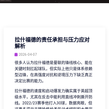
拉什福德的责任承担与压力应对
解析
2026-04-07
很多人认为拉什福德是曼联的锋线核心、能在
关键时刻扛起球队，但实际上他只是体系依赖
型边锋，在高强度对抗和逆境压力下缺乏真正
决定比赛的能力。
拉什福德的速度和启动爆发力确实属于英超顶
级水平，尤其在反击中能利用直线冲刺撕开防
线。2022/23赛季他打入30球，数据亮眼，但