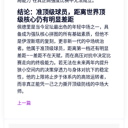
局能力”在真正高强度比赛中无法成立。
结论：准顶级球员，距离世界顶
级核心仍有明显差距
佩德里是当今足坛最出色的年轻中场之一，具
备成为强队核心拼图的所有基础素质，但他不
是伊涅斯塔的复刻，更非新一代的中场统治
者。他属于准顶级球员，距离第一档还有明显
差距——差距不在天赋，而在高压对抗中决定比
赛走向的终极能力。若无法在未来两年内提升
狭小空间内的决策穿透力与身体对抗下的稳定
性，他的上限将止步于体系内的高效运转者，
而非真正能凭一己之力撕开顶级防线的中场大
师。
上一篇