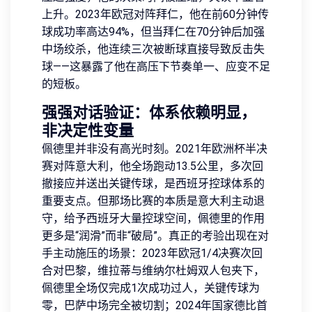
上升。2023年欧冠对阵拜仁，他在前60分钟传
球成功率高达94%，但当拜仁在70分钟后加强
中场绞杀，他连续三次被断球直接导致反击失
球——这暴露了他在高压下节奏单一、应变不足
的短板。
强强对话验证：体系依赖明显，
非决定性变量
佩德里并非没有高光时刻。2021年欧洲杯半决
赛对阵意大利，他全场跑动13.5公里，多次回
撤接应并送出关键传球，是西班牙控球体系的
重要支点。但那场比赛的本质是意大利主动退
守，给予西班牙大量控球空间，佩德里的作用
更多是“润滑”而非“破局”。真正的考验出现在对
手主动施压的场景：2023年欧冠1/4决赛次回
合对巴黎，维拉蒂与维纳尔杜姆双人包夹下，
佩德里全场仅完成1次成功过人，关键传球为
零，巴萨中场完全被切割；2024年国家德比首