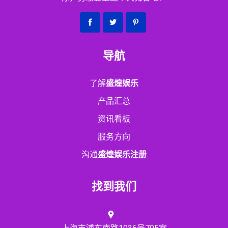
导航
了解
盛煌娱乐
产品汇总
资讯看板
服务方向
沟通
盛煌娱乐注册
找到我们