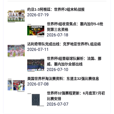
约旦1-3阿根廷：世界杯J组末轮战报
2026-07-19
世界杯I组收官焦点：塞内加尔5-0抢
到第三名资格
2026-07-18
达利奇带队完成出线：克罗地亚世界杯L组总结
2026-07-11
世界杯I组晋级球队解析：法国、挪
威、塞内加尔全部出线
2026-07-10
美国世界杯淘汰赛资料：东道主32强比赛信息
2026-07-08
世界杯32强赛程更新：6月底至7月初
比赛安排
2026-07-07