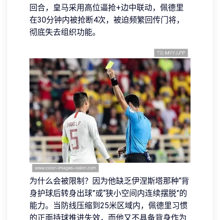
回合，皇马采用高位逼抢+边中联动，佩德里
在30分钟内被抢断4次，被迫频繁回传门将，
彻底失去组织功能。
为什么会被限制？因为他缺乏伊涅斯塔那种“背
身护球后转身出球”或“狭小空间内连续摆脱”的
能力。当防线压缩到25米区域内，佩德里习惯
的正面持球推进失效，而他又不具备背身作为