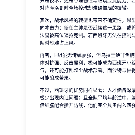
只是技术，更是心理韧性与临场应变能力。若
对阵摩洛哥时全场控球却难破僵局的覆辙。
其次，战术风格的转型也带来不确定性。恩
向冲击力；新任主帅是否延续这一思路，或
法易被高位逼抢克制。若西班牙无法在控制
队时恐难占上风。
再者，H组虽无传统豪强，但乌拉圭绝非鱼
体对抗强、反击犀利，极可能成为西班牙小
气，还可能打乱整个战术部署。而沙特与佛
可能酿成苦果。
不过，西班牙的优势同样显著：人才储备深
极少出现内讧问题；且全队平均年龄适中，
借细腻配合撕开防线，他们完全具备闯入四