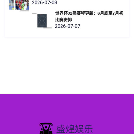
2026-07-08
世界杯32强赛程更新：6月底至7月初
比赛安排
2026-07-07