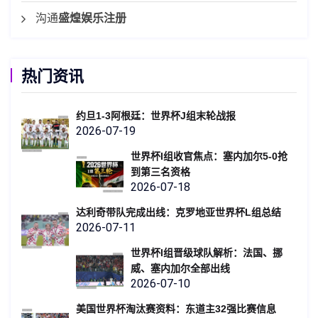
沟通
盛煌娱乐注册
热门资讯
约旦1-3阿根廷：世界杯J组末轮战报
2026-07-19
世界杯I组收官焦点：塞内加尔5-0抢
到第三名资格
2026-07-18
达利奇带队完成出线：克罗地亚世界杯L组总结
2026-07-11
世界杯I组晋级球队解析：法国、挪
威、塞内加尔全部出线
2026-07-10
美国世界杯淘汰赛资料：东道主32强比赛信息