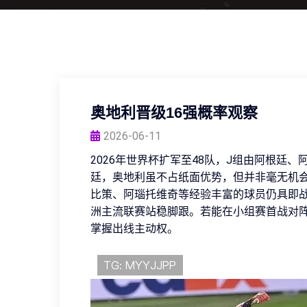
奥地利晋级16强概率观察
2026-06-11
2026年世界杯扩军至48队，J组由阿根廷
廷，奥地利虽不占纸面优势，但并非毫无机
比策、阿瑙托维奇等经验丰富的球员仍具即
洲主流联赛站稳脚跟。若能在小组赛首战对
掌握出线主动权。