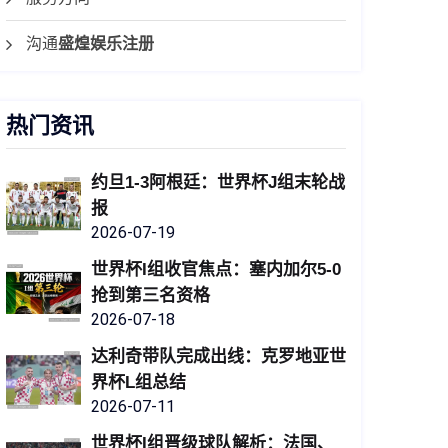
沟通
盛煌娱乐注册
热门资讯
约旦1-3阿根廷：世界杯J组末轮战
报
2026-07-19
世界杯I组收官焦点：塞内加尔5-0
抢到第三名资格
2026-07-18
达利奇带队完成出线：克罗地亚世
界杯L组总结
2026-07-11
世界杯I组晋级球队解析：法国、