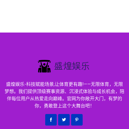
盛煌娱乐-科技赋能场景,让体育更有趣!——无限体育，无限
梦想。我们提供顶级赛事资源、沉浸式体验与成长机会，陪
伴每位用户从热爱走向巅峰。官网为你敞开大门，有梦的
你，勇敢登上这个大舞台吧！