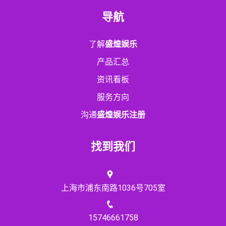
导航
了解
盛煌娱乐
产品汇总
资讯看板
服务方向
沟通
盛煌娱乐注册
找到我们
上海市浦东南路1036号705室
15746661758