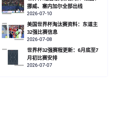
挪威、塞内加尔全部出线
2026-07-10
美国世界杯淘汰赛资料：东道主
32强比赛信息
2026-07-08
世界杯32强赛程更新：6月底至7
月初比赛安排
2026-07-07