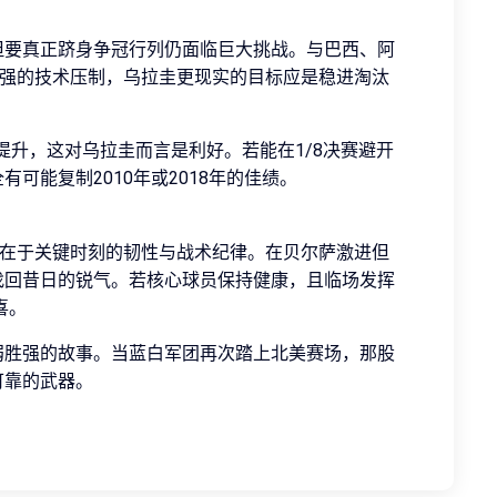
但要真正跻身争冠行列仍面临巨大挑战。与巴西、阿
诸强的技术压制，乌拉圭更现实的目标应是稳进淘汰
率提升，这对乌拉圭而言是利好。若能在1/8决赛避开
可能复制2010年或2018年的佳绩。
更在于关键时刻的韧性与战术纪律。在贝尔萨激进但
找回昔日的锐气。若核心球员保持健康，且临场发挥
喜。
弱胜强的故事。当蓝白军团再次踏上北美赛场，那股
可靠的武器。