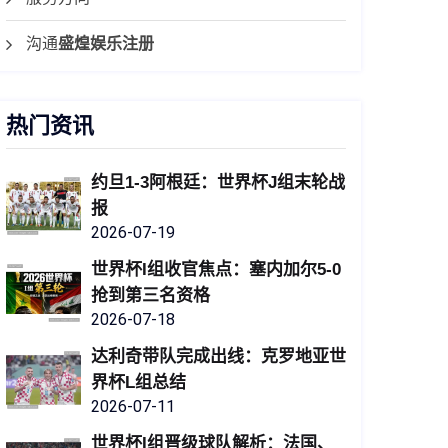
沟通
盛煌娱乐注册
热门资讯
约旦1-3阿根廷：世界杯J组末轮战
报
2026-07-19
世界杯I组收官焦点：塞内加尔5-0
抢到第三名资格
2026-07-18
达利奇带队完成出线：克罗地亚世
界杯L组总结
2026-07-11
世界杯I组晋级球队解析：法国、