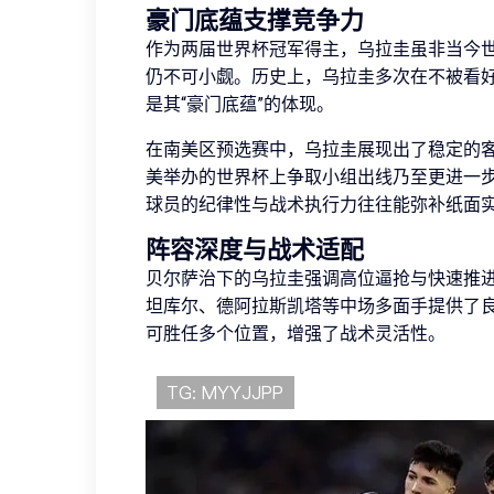
豪门底蕴支撑竞争力
作为两届世界杯冠军得主，乌拉圭虽非当今
仍不可小觑。历史上，乌拉圭多次在不被看好
是其“豪门底蕴”的体现。
在南美区预选赛中，乌拉圭展现出了稳定的客
美举办的世界杯上争取小组出线乃至更进一
球员的纪律性与战术执行力往往能弥补纸面
阵容深度与战术适配
贝尔萨治下的乌拉圭强调高位逼抢与快速推
坦库尔、德阿拉斯凯塔等中场多面手提供了
可胜任多个位置，增强了战术灵活性。