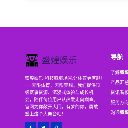
导航
了解
盛
盛煌娱乐-科技赋能场景,让体育更有趣!
产品汇
——无限体育，无限梦想。我们提供顶
级赛事资源、沉浸式体验与成长机
资讯看
会，陪伴每位用户从热爱走向巅峰。
服务方
官网为你敞开大门，有梦的你，勇敢
沟通
盛
登上这个大舞台吧！