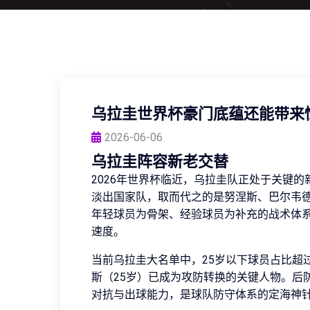
乌拉圭世界杯豪门底蕴还能带来
2026-06-06
乌拉圭阵容新老交替
2026年世界杯临近，乌拉圭队正处于关键
淡出国家队，取而代之的是努涅斯、巴尔韦
年轻球员为骨架、经验球员为补充的战术体
速度。
当前乌拉圭大名单中，25岁以下球员占比超过
斯（25岁）已成为攻防转换的关键人物。后
对抗与出球能力，是球队防守体系的定海神