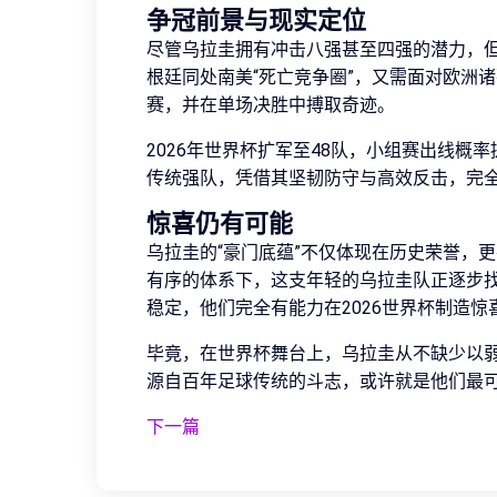
争冠前景与现实定位
尽管乌拉圭拥有冲击八强甚至四强的潜力，
根廷同处南美“死亡竞争圈”，又需面对欧洲
赛，并在单场决胜中搏取奇迹。
2026年世界杯扩军至48队，小组赛出线概
传统强队，凭借其坚韧防守与高效反击，完全有
惊喜仍有可能
乌拉圭的“豪门底蕴”不仅体现在历史荣誉，
有序的体系下，这支年轻的乌拉圭队正逐步
稳定，他们完全有能力在2026世界杯制造惊
毕竟，在世界杯舞台上，乌拉圭从不缺少以
源自百年足球传统的斗志，或许就是他们最
下一篇