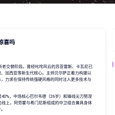
惊喜吗
的新老交替阶段。曾经叱咤风云的苏亚雷斯、卡瓦尼已
德、加西亚等新生代核心。主帅贝尔萨正着力构建以
系，力求在保持传统强硬风格的同时注入更多技术与
40%，中场核心巴尔韦德（26岁）和锋线尖刀努涅
防线上，阿劳霍与希门尼斯组成的中卫组合兼具身体
针。